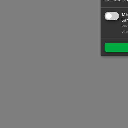
Ma
Sam
Zwec
Web