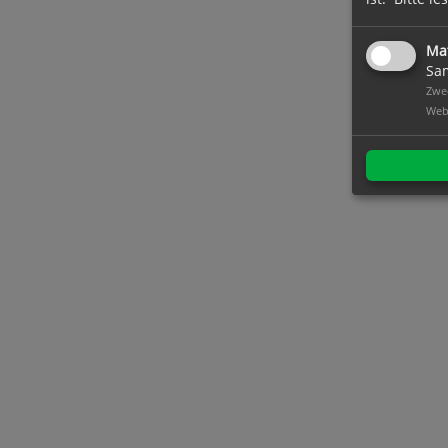
Ma
Sam
Zwec
Web