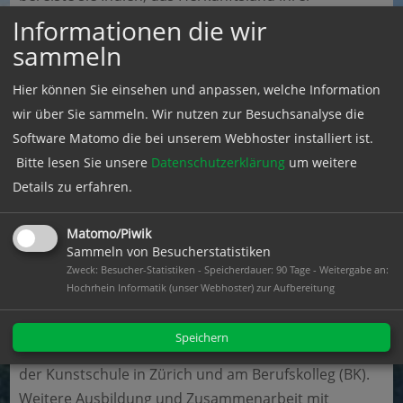
Großeltern, und studierte anschließend Geschichte
Informationen die wir
und Journalismus in Darmstadt und Freiburg. Ihr
sammeln
Werk umfasst Lyrik und Prosa mit Schwerpunkten auf
Hier können Sie einsehen und anpassen, welche Information
Kulturgeschichte, regionaler Identität und
wir über Sie sammeln. Wir nutzen zur Besuchsanalyse die
philosophischen Themen. Zu ihren bekanntesten
Software Matomo die bei unserem Webhoster installiert ist.
Veröffentlichungen zählen der historische Roman Die
Bitte lesen Sie unsere
Datenschutzerklärung
um weitere
letzte Äbtissin (2022) und Sagenhafter Hotzenwald
Details zu erfahren.
(2020), eine Sammlung regionaler Sagen. Für ihr
literarisches Schaffen erhielt sie zahlreiche
Matomo/Piwik
Auszeichnungen, darunter den Landespreis Baden-
Sammeln von Besucherstatistiken
Württemberg (2024) und den Mundartpreis der Stadt
Zweck: Besucher-Statistiken - Speicherdauer: 90 Tage - Weitergabe an:
Lahr.
Hochrhein Informatik (unser Webhoster) zur Aufbereitung
Ingrid Veit
lebt und arbeitet als Malerin in Erzingen im
Speichern
Klettgau. Sie absolvierte ein Studium der Malerei an
der Kunstschule in Zürich und am Berufskolleg (BK).
Weitere Ausbildung und Zusammenarbeit mit