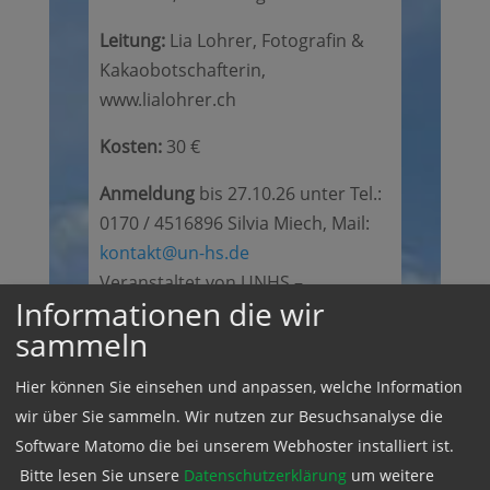
Leitung:
Lia Lohrer, Fotografin &
Kakaobotschafterin,
www.lialohrer.ch
Kosten:
30 €
Anmeldung
bis 27.10.26 unter Tel.:
0170 / 4516896 Silvia Miech, Mail:
kontakt@un-hs.de
Veranstaltet von UNHS –
Informationen die wir
Unternehmerinnennetzwerk
sammeln
Hochrhein-Südschwarzwald
Hier können Sie einsehen und anpassen, welche Information
wir über Sie sammeln. Wir nutzen zur Besuchsanalyse die
Software Matomo die bei unserem Webhoster installiert ist.
Zurück
Bitte lesen Sie unsere
Datenschutzerklärung
um weitere