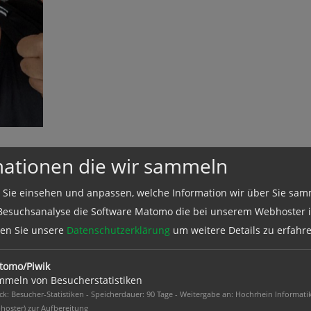
iff ‚Resilienz‘ die Fähigkeit eines Körpers, nach einer Verä
mationen die wir sammeln
ft ‚verformen‘ im Leben. Haushalt, Ehen, Kinder, Familieng
nnen und sollten bei Änderungen im Umfeld schnell wieder 
 Sie einsehen und anpassen, welche Information wir über Sie sam
en. Das gelingt nicht jeder gleich und manchen gar nicht. 
Besuchsanalyse die Software Matomo die bei unserem Webhoster in
welches auch immer – zu kommen, hätte ich gerne auch 10 Ja
esen Sie unsere
Datenschutzerklärung
um weitere Details zu erfahre
ben!
tomo/Piwik
sammelte Erkenntnisse im ‚Kugelblick‘ aus den letzten 25 J
meln von Besucherstatistiken
 Selbsthilfe zu geben, um zu inspirieren und, um Frauen in
k: Besucher-Statistiken - Speicherdauer: 90 Tage - Weitergabe an: Hochrhein Informati
hoster) zur Aufbereitung