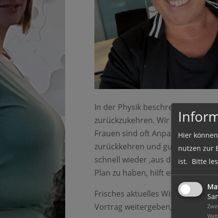
In der Physik beschreibt der Begr
Infor
zurückzukehren. Wir müssen uns o
Frauen sind oft Anpassungsheldi
Hier können
zurückkehren und gut funktionier
nutzen zur 
schnell wieder ‚aus dem Loch‘ – 
ist. Bitte l
Plan zu haben, hilft einfach im Le
Ma
Frisches aktuelles Wissen und ge
Sam
Vortrag weitergeben, um Hilfe zur
Zwec
Web