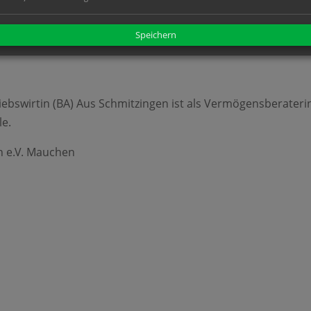
24, 19 Uhr
Speichern
9780 Stühlingen – Mauchen
triebswirtin (BA) Aus Schmitzingen ist als Vermögensberate
le.
n e.V. Mauchen