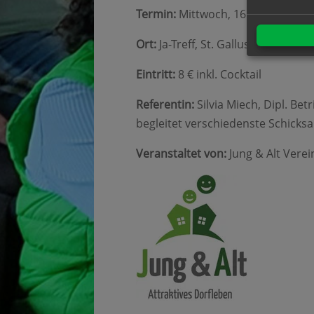
Termin:
Mittwoch, 16. Oktober 20
Ort:
Ja-Treff, St. Gallusstr. 52, 7
Eintritt:
8 € inkl. Cocktail
Referentin:
Silvia Miech, Dipl. Be
begleitet verschiedenste Schicksa
Veranstaltet von:
Jung & Alt Verei