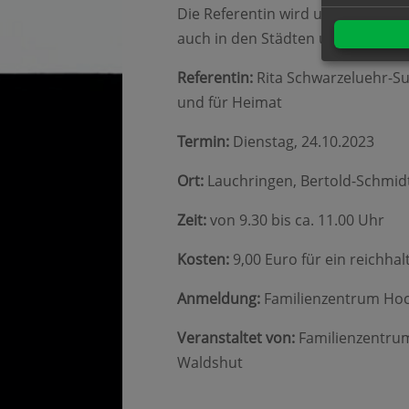
Die Referentin wird uns einen Ein
auch in den Städten und Gemein
Referentin:
Rita Schwarzeluehr-Su
und für Heimat
Termin:
Dienstag, 24.10.2023
Ort:
Lauchringen, Bertold-Schmidt
Zeit:
von 9.30 bis ca. 11.00 Uhr
Kosten:
9,00 Euro für ein reichhal
Anmeldung:
Familienzentrum Hoch
Veranstaltet von:
Familienzentrum
Waldshut