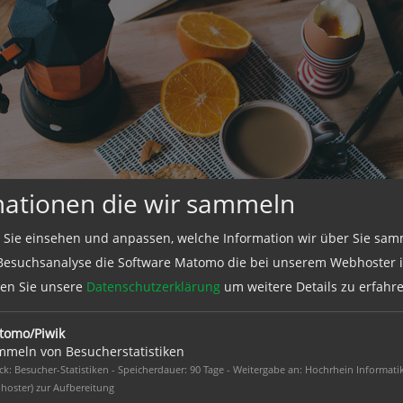
mationen die wir sammeln
 Sie einsehen und anpassen, welche Information wir über Sie sam
Besuchsanalyse die Software Matomo die bei unserem Webhoster in
esen Sie unsere
Datenschutzerklärung
um weitere Details zu erfahre
tomo/Piwik
ihre Stimme erhoben haben – sowohl im privaten Umfeld – wi
meln von Besucherstatistiken
h:
k: Besucher-Statistiken - Speicherdauer: 90 Tage - Weitergabe an: Hochrhein Informati
hoster) zur Aufbereitung
 Führungspositionen, übernehmen Verantwortung, sind ko