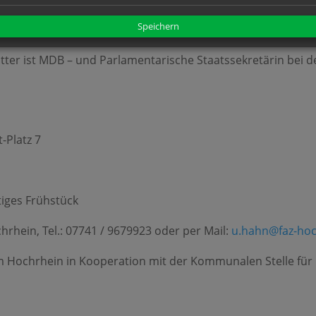
blick gewähren über Ihre Erfahrungen im politischen Alltag –
Speichern
den.
tter ist MDB – und Parlamentarische Staatssekretärin bei 
-Platz 7
tiges Frühstück
rhein, Tel.: 07741 / 9679923 oder per Mail:
u.hahn@faz-hoc
 Hochrhein in Kooperation mit der Kommunalen Stelle für 