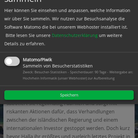
Hier können Sie einsehen und anpassen, welche Information
Nach außen hin führt Halla (Halldora Geirhardsdottir)
wir über Sie sammeln. Wir nutzen zur Besuchsanalyse die
ein unscheinbares Leben. Sie arbeitet als
Software Matomo die bei unserem Webhoster installiert ist.
Chorleiterin, hat Freunde und ein schönes Haus,
Bitte lesen Sie unsere
Datenschutzerklärung
um weitere
versteht sich gut mit ihren Nachbarn und mit ihrer
Details zu erfahren.
Zwillingsschwester Ása (ebenfalls Halldora
Geirhardsdottir). Kurzum: Sie eckt nicht an. Doch
Matomo/Piwik
hinter der vermeintlich biederen Fassade steckt eine
Sammeln von Besucherstatistiken
leidenschaftliche Umweltaktivistin, die sich seit Jahren
Zweck: Besucher-Statistiken - Speicherdauer: 90 Tage - Weitergabe an:
gegen die lokale Aluminiumindustrie stemmt und für
Hochrhein Informatik (unser Webhoster) zur Aufbereitung
den Erhalt unberührter Wildnis kämpft.
Unter dem Decknamen „Woman of the Mountain“
Speichern
sabotiert sie regelmäßig Fabriken und sorgt mit
riskanten Aktionen dafür, dass Verhandlungen
zwischen der isländischen Regierung und einem
internationalen Investor gestoppt werden. Doch kurz
bevor Halla ihr größtes und zugleich letztes Projekt in