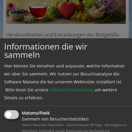
Herzkrankheiten und Erkrankungen der Blutgefäße
sind die häufigsten gesundheitlichen Beschwerden
Informationen die wir
im späteren Alter. Das Herz ist der Same des
sammeln
Mikrobiom – steht aber auch für Lebensfreude, vitale
Hier können Sie einsehen und anpassen, welche Information
Energie und Herzkraft.
wir über Sie sammeln. Wir nutzen zur Besuchsanalyse die
Die Referentin wird in ihrem Vortrag ausführlich auf
Software Matomo die bei unserem Webhoster installiert ist.
das Herz-Kreislauf-System eingehen auch mit der
Bitte lesen Sie unsere
Datenschutzerklärung
um weitere
Frage. ob eventuell auch die Naturheilkunde
Details zu erfahren.
vorbeugend unterstützen kann.
Termin:
Dienstag, 20.10.26, 9 – 11 Uhr
Matomo/Piwik
Sammeln von Besucherstatistiken
Ort:
Familienzentrum Hochrhein, Bertold-Schmidt-
Zweck: Besucher-Statistiken - Speicherdauer: 90 Tage - Weitergabe an:
Hochrhein Informatik (unser Webhoster) zur Aufbereitung
Platz 7, 79787 Lauchringen