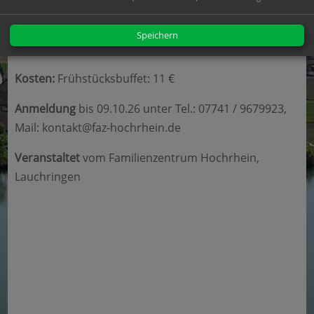
Referentin:
Stefanie Ebner, Heilpraktikerin mit Praxis
Speichern
in Dogern
Kosten:
Frühstücksbuffet: 11 €
Anmeldung
bis 09.10.26 unter Tel.: 07741 / 9679923,
Mail: kontakt@faz-hochrhein.de
Veranstaltet
vom Familienzentrum Hochrhein,
Lauchringen