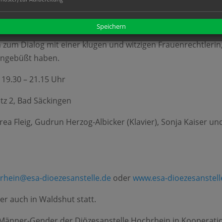
hlich brillant und mit elegantem Witz sind ihre ideologiekr
nker. Wundervoll respektlos entlarvt sie deren antifeminist
Speichern
rauenemanzipation sind zum Teil noch heute nicht verwirkl
n zum Dialog mit einer klugen und witzigen Frauenrechtlerin
eingebüßt haben.
 19.30 – 21.15 Uhr
tz 2, Bad Säckingen
rea Fleig, Gudrun Herzog-Albicker (Klavier), Sonja Kaiser un
rhein@esa-dioezesanstelle.de
oder
www.esa-dioezesanstell
er auch in Waldshut statt.
Männer-Gender der Diözesanstelle Hochrhein in Kooperatio