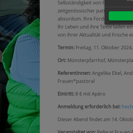
Selbständigkeit von Frauen. Sprac
zeitgenössischer patriarchaler De
absurdum. Ihre Forderungen zur F
Ihr Leben und ihre Texte laden ei
von ihrer Aktualität und Frische 
Termin:
Freitag, 11. Oktober 2024,
Ort:
Münsterpfarrhof, Münsterpla
Referentinnen:
Angelika Ebel, And
Frauen*pastoral
Eintritt:
8 € mit Apéro
Anmeldung erforderlich bei:
hoch
Dieser Abend findet am 14. Oktob
Veranstaltet von:
Referat Frauen-