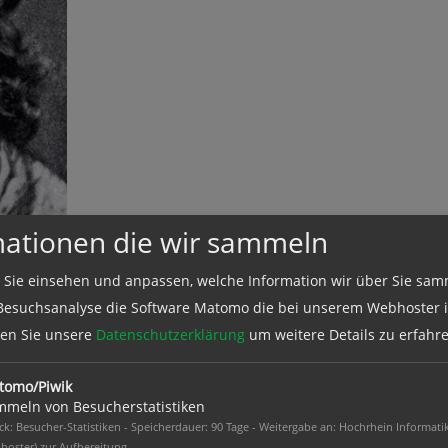
mationen die wir sammeln
 Sie einsehen und anpassen, welche Information wir über Sie sam
Besuchsanalyse die Software Matomo die bei unserem Webhoster in
esen Sie unsere
Datenschutzerklärung
um weitere Details zu erfahre
b. Schlesinger (20.09.1831 – 01.06.1919 Berlin), forderte a
zte sich in ihren Romanen, Novellen, Theaterstücken und fe
tomo/Piwik
ng von Männern und Frauen ein. Sie war eine der ersten fem
meln von Besucherstatistiken
sbildung für beide Geschlechter und kämpfte für das Fraue
k: Besucher-Statistiken - Speicherdauer: 90 Tage - Weitergabe an: Hochrhein Informati
hoster) zur Aufbereitung