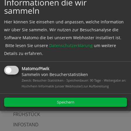
Informationen die wir
AUFTAKTFEIER
sammeln
AUFTAKTVERANSTALTUNG
Hier können Sie einsehen und anpassen, welche Information
AUSZEIT
wir über Sie sammeln. Wir nutzen zur Besuchsanalyse die
BESICHTIGUNG
Software Matomo die bei unserem Webhoster installiert ist.
DIALOG
Bitte lesen Sie unsere
Datenschutzerklärung
um weitere
FACHVORTRAG
Details zu erfahren.
FILM
Matomo/Piwik
FILMABEND
Sammeln von Besucherstatistiken
Zweck: Besucher-Statistiken - Speicherdauer: 90 Tage - Weitergabe an:
FLOHMARKT
Hochrhein Informatik (unser Webhoster) zur Aufbereitung
FRAUENFRÜHSTÜCK
Speichern
FRAUENWIRTSCHAFTSTAG
FRÜHSTÜCK
INFOSTAND