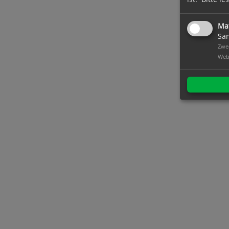
Ma
Sam
Zwec
Web