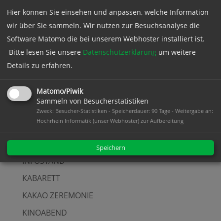
BESICHTIGUNG
Hier können Sie einsehen und anpassen, welche Information
DIALOG
wir über Sie sammeln. Wir nutzen zur Besuchsanalyse die
Software Matomo die bei unserem Webhoster installiert ist.
FACHVORTRAG
Bitte lesen Sie unsere
Datenschutzerklärung
um weitere
FILM
Details zu erfahren.
FILMABEND
Matomo/Piwik
FLOHMARKT
Sammeln von Besucherstatistiken
FRAUENFRÜHSTÜCK
Zweck: Besucher-Statistiken - Speicherdauer: 90 Tage - Weitergabe an:
Hochrhein Informatik (unser Webhoster) zur Aufbereitung
FRAUENWIRTSCHAFTSTAG
FRÜHSTÜCK
Speichern
INFOSTAND
KABARETT
KAKAO ZEREMONIE
KINOABEND