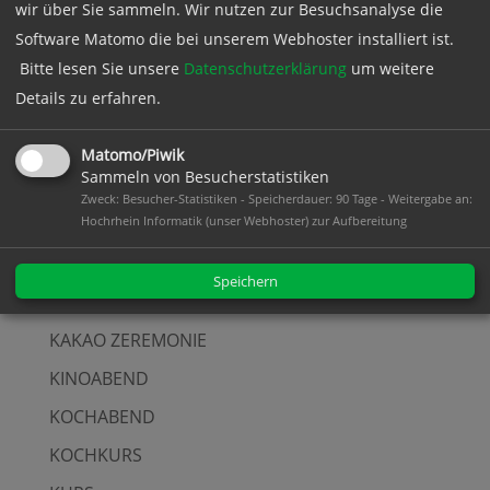
wir über Sie sammeln. Wir nutzen zur Besuchsanalyse die
FILM
Software Matomo die bei unserem Webhoster installiert ist.
Bitte lesen Sie unsere
Datenschutzerklärung
um weitere
FILMABEND
Details zu erfahren.
FLOHMARKT
FRAUENFRÜHSTÜCK
Matomo/Piwik
Sammeln von Besucherstatistiken
FRAUENWIRTSCHAFTSTAG
Zweck: Besucher-Statistiken - Speicherdauer: 90 Tage - Weitergabe an:
Hochrhein Informatik (unser Webhoster) zur Aufbereitung
FRÜHSTÜCK
INFOSTAND
Speichern
KABARETT
KAKAO ZEREMONIE
KINOABEND
KOCHABEND
KOCHKURS