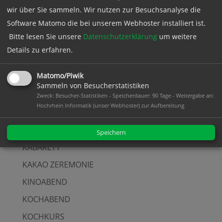
FACHVORTRAG
wir über Sie sammeln. Wir nutzen zur Besuchsanalyse die
Software Matomo die bei unserem Webhoster installiert ist.
FILM
Bitte lesen Sie unsere
Datenschutzerklärung
um weitere
FILMABEND
Details zu erfahren.
FLOHMARKT
Matomo/Piwik
FRAUENFRÜHSTÜCK
Sammeln von Besucherstatistiken
FRAUENWIRTSCHAFTSTAG
Zweck: Besucher-Statistiken - Speicherdauer: 90 Tage - Weitergabe an:
Hochrhein Informatik (unser Webhoster) zur Aufbereitung
FRÜHSTÜCK
INFOSTAND
Speichern
KABARETT
KAKAO ZEREMONIE
KINOABEND
KOCHABEND
KOCHKURS