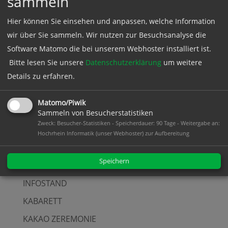
sammeln
AUSZEIT
Hier können Sie einsehen und anpassen, welche Information
BESICHTIGUNG
wir über Sie sammeln. Wir nutzen zur Besuchsanalyse die
DIALOG
Software Matomo die bei unserem Webhoster installiert ist.
FACHVORTRAG
Bitte lesen Sie unsere
Datenschutzerklärung
um weitere
FILM
Details zu erfahren.
FILMABEND
Matomo/Piwik
FLOHMARKT
Sammeln von Besucherstatistiken
Zweck: Besucher-Statistiken - Speicherdauer: 90 Tage - Weitergabe an:
FRAUENFRÜHSTÜCK
Hochrhein Informatik (unser Webhoster) zur Aufbereitung
FRAUENWIRTSCHAFTSTAG
Speichern
FRÜHSTÜCK
INFOSTAND
KABARETT
KAKAO ZEREMONIE